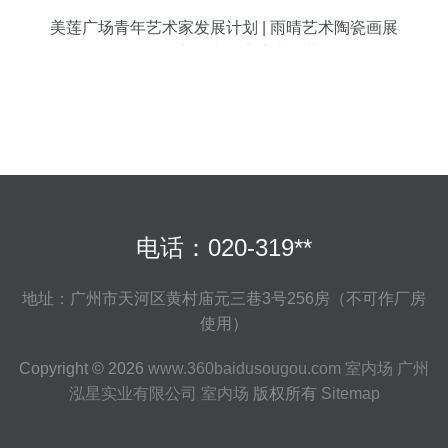
美莲广场青年艺术家发展计划 | 雨晴艺术陶瓷画展
暨陶瓷定制快闪店盛大开幕
电话：020-319**
地址：广州市天河区黄村庙元三巷3号256房（不可作厂房
使用）
Copyright © 2026
www.360baidusougou.com
室内场
广州
泓星实业有限公司
室内场
版权所有
Sitemap