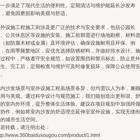
进一步满足了现代生活的便利性。定期清洁与维护能延长沙发寿
命，避免因磨损影响美观与舒适。
室外设施工程施工则涉及更广泛的技术与安全要求，包括公园长
椅、公共休息区等设施的安装。施工前期需进行场地勘察、材料
型（如防腐木材或金属）及环境评估，确保设施耐用且环保。例
如，在雨季频繁地区，应优先选择防锈材料，并做好排水设计。
工过程中，严格遵守安全规范，如设置围挡和警示标志，防止意
发生。完工后，定期检查与维护可及时修复损坏，保障公众使用
全。
室内沙发场景与室外设施工程虽场景各异，但均需以人为本，兼
实用与美观。通过科学设计与规范施工，我们能创造出更和谐、
适的室内外环境，提升整体生活体验。建议在项目规划中加强跨
域协作，例如将室内沙发的舒适理念延伸至室外设施，实现无缝
接的城市生活空间。
如若转载，请注明出处：
ttp://www.360baidusougou.com/product/1.html