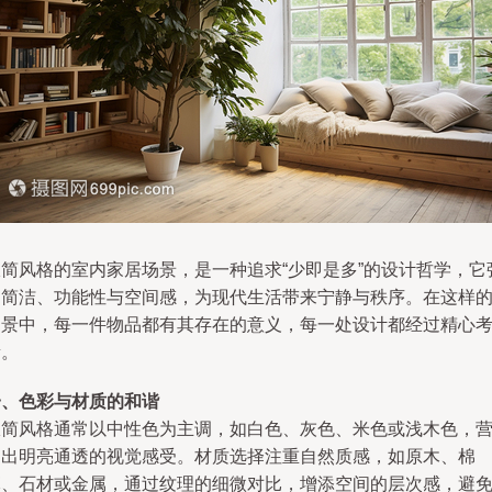
极简风格的室内家居场景，是一种追求“少即是多”的设计哲学，它
调简洁、功能性与空间感，为现代生活带来宁静与秩序。在这样
场景中，每一件物品都有其存在的意义，每一处设计都经过精心
量。
一、色彩与材质的和谐
极简风格通常以中性色为主调，如白色、灰色、米色或浅木色，
造出明亮通透的视觉感受。材质选择注重自然质感，如原木、棉
麻、石材或金属，通过纹理的细微对比，增添空间的层次感，避