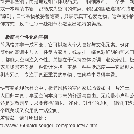
极简并非空洞，而是通过细节体现品质。一幅抽象画、一个手工
器或一本精装书籍，都能成为空间的焦点。物品的摆放遵循“有序
纳”原则，日常杂物被妥善隐藏，只展示真正心爱之物。这种克制
装饰方式，反而让每一处细节都散发出独特的美感。
五、极简与个性化的平衡
极简风格并非一成不变，它可以融入个人喜好与文化元素。例如
在简约的基调中加入一件复古家具，或悬挂一幅色彩鲜明的艺术
作，都能为空间注入个性。关键在于保持整体协调，避免杂乱。
简家居场景不仅是一种设计选择，更是一种生活态度——它鼓励
们剥离冗余，专注于真正重要的事物，在简单中寻得丰盈。
在快节奏的现代社会中，极简风格的室内家居场景如同一片净土
让人回归本真，享受空间本身带来的舒适与自由。无论是小户型
寓还是宽敞别墅，只要遵循“简化、净化、升华”的原则，便能打造
一个既美观又实用的生活空间。
如若转载，请注明出处：
ttp://www.360baidusougou.com/product/47.html