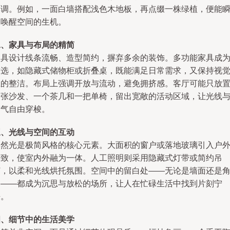
单调。例如，一面白墙搭配浅色木地板，再点缀一株绿植，便能
间唤醒空间的生机。
二、家具与布局的精简
家具设计线条流畅、造型简约，摒弃多余的装饰。多功能家具成
首选，如隐藏式储物柜或折叠桌，既能满足日常需求，又保持视
上的整洁。布局上强调开放与流动，避免拥挤感。客厅可能只放
一张沙发、一个茶几和一把单椅，留出宽敞的活动区域，让光线
空气自由穿梭。
三、光线与空间的互动
自然光是极简风格的核心元素。大面积的窗户或落地玻璃引入户
景致，使室内外融为一体。人工照明则采用隐藏式灯带或简约吊
灯，以柔和光线烘托氛围。空间中的留白处——无论是墙面还是
落——都成为沉思与放松的场所，让人在忙碌生活中找到片刻宁
静。
四、细节中的生活美学