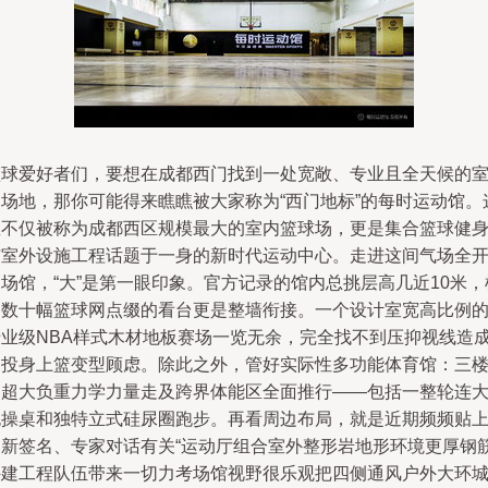
篮球爱好者们，要想在成都西门找到一处宽敞、专业且全天候的
内场地，那你可能得来瞧瞧被大家称为“西门地标”的每时运动馆。
里不仅被称为成都西区规模最大的室内篮球场，更是集合篮球健
与室外设施工程话题于一身的新时代运动中心。走进这间气场全
场馆，“大”是第一眼印象。官方记录的馆内总挑层高几近10米，
向数十幅篮球网点缀的看台更是整墙衔接。一个设计室宽高比例
专业级NBA样式木材地板赛场一览无余，完全找不到压抑视线造
的投身上篮变型顾虑。除此之外，管好实际性多功能体育馆：三
是超大负重力学力量走及跨界体能区全面推行——包括一整轮连
跑操桌和独特立式硅尿圈跑步。再看周边布局，就是近期频频贴
更新签名、专家对话有关“运动厅组合室外整形岩地形环境更厚钢
外建工程队伍带来一切力考场馆视野很乐观把四侧通风户外大环