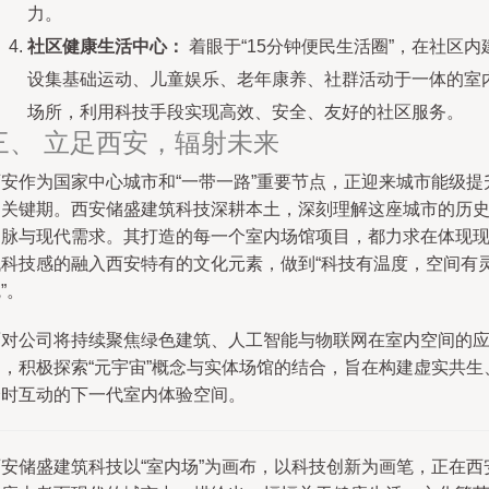
力。
社区健康生活中心：
着眼于“15分钟便民生活圈”，在社区内
设集基础运动、儿童娱乐、老年康养、社群活动于一体的室
场所，利用科技手段实现高效、安全、友好的社区服务。
三、 立足西安，辐射未来
西安作为国家中心城市和“一带一路”重要节点，正迎来城市能级提
的关键期。西安储盛建筑科技深耕本土，深刻理解这座城市的历
文脉与现代需求。其打造的每一个室内场馆项目，都力求在体现
代科技感的融入西安特有的文化元素，做到“科技有温度，空间有
”。
面对公司将持续聚焦绿色建筑、人工智能与物联网在室内空间的
用，积极探索“元宇宙”概念与实体场馆的结合，旨在构建虚实共生
全时互动的下一代室内体验空间。
西安储盛建筑科技以“室内场”为画布，以科技创新为画笔，正在西