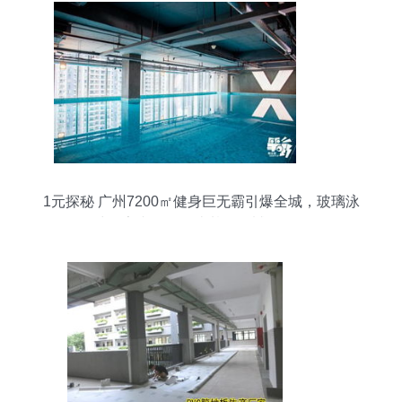
1元探秘 广州7200㎡健身巨无霸引爆全城，玻璃泳
池＋室内滑雪场比基尼震撼登场！