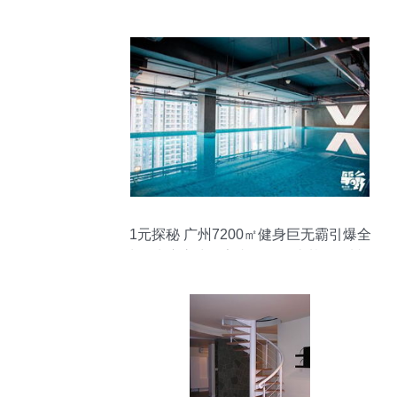
1元探秘 广州7200㎡健身巨无霸引爆全
城，玻璃泳池＋室内滑雪场比基尼震撼登
场！