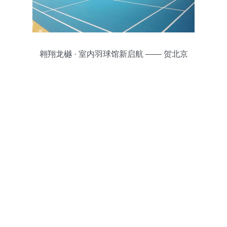
翱翔龙樾 · 室内羽球馆新启航 —— 贺北京
十一学校龙樾实验中学运动地板竣工