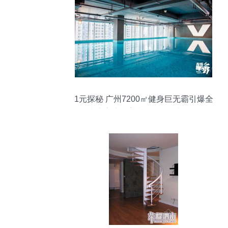
1元探秘 广州7200㎡健身巨无霸引爆全
城，玻璃泳池＋室内滑雪场比基尼震撼登
场！