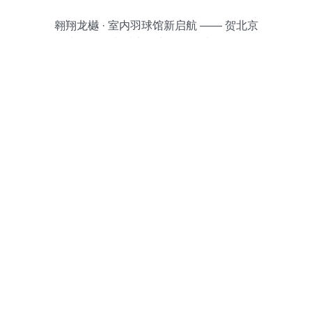
翱翔龙樾 · 室内羽球馆新启航 —— 贺北京
十一学校龙樾实验中学运动地板竣工