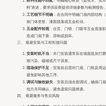
材料性能不匹配
：明确核心材质（如实木、实木
料”表述，要求供应商提供详细参数与检测报告
工艺细节不明确
：在合同中明确门扇内部结构（
致门体变形、漆面脱落或五金松动。
五金配件轻视
：合页、门锁、门吸等五金直接影
造成门扇下垂、异响或损坏。
三、 规避安装与工程衔接问题
安装时机不当
：木门安装通常应在墙面批灰打磨
致污染、磕碰或尺寸误差。
现场保护不足
：安装前后需对门扇、门框及周边
避免影响其他工序。
调试与验收缺失
：安装后须全面调试，确保门扇
包方共同确认，避免遗留问题推诿。
四、 规避服务与售后风险