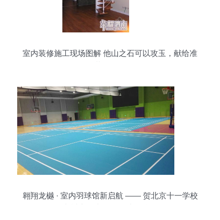
室内装修施工现场图解 他山之石可以攻玉，献给准
备装修的朋友
翱翔龙樾 · 室内羽球馆新启航 —— 贺北京十一学校
龙樾实验中学运动地板竣工