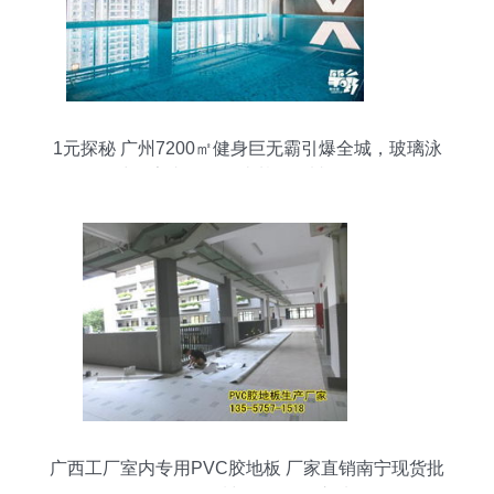
1元探秘 广州7200㎡健身巨无霸引爆全城，玻璃泳
池＋室内滑雪场比基尼震撼登场！
广西工厂室内专用PVC胶地板 厂家直销南宁现货批