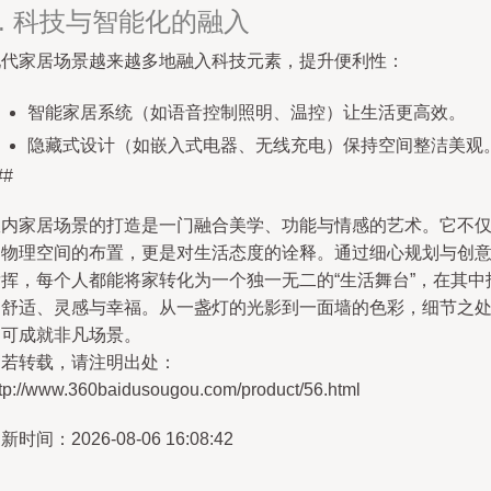
4. 科技与智能化的融入
现代家居场景越来越多地融入科技元素，提升便利性：
智能家居系统（如语音控制照明、温控）让生活更高效。
隐藏式设计（如嵌入式电器、无线充电）保持空间整洁美观
##
室内家居场景的打造是一门融合美学、功能与情感的艺术。它不
是物理空间的布置，更是对生活态度的诠释。通过细心规划与创
发挥，每个人都能将家转化为一个独一无二的“生活舞台”，在其中
到舒适、灵感与幸福。从一盏灯的光影到一面墙的色彩，细节之
皆可成就非凡场景。
如若转载，请注明出处：
ttp://www.360baidusougou.com/product/56.html
新时间：2026-08-06 16:08:42