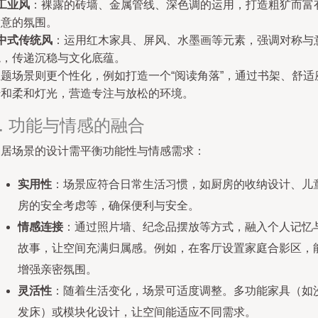
工业风
：裸露的砖墙、金属管线、深色调的运用，打造粗犷而富
创意的氛围。
中式传统风
：运用红木家具、屏风、水墨画等元素，强调对称与
境，传递沉稳与文化底蕴。
主题场景则更个性化，例如打造一个“阅读角落”，通过书架、舒适
椅和柔和灯光，营造专注与放松的环境。
3. 功能与情感的融合
家居场景的设计需平衡功能性与情感需求：
实用性
：场景应符合日常生活习惯，如厨房的收纳设计、儿
房的安全考虑等，确保便利与安全。
情感连接
：通过照片墙、纪念品摆放等方式，融入个人记忆
故事，让空间充满归属感。例如，在客厅设置家庭合影区，
增强亲密氛围。
灵活性
：随着生活变化，场景可适度调整。多功能家具（如
发床）或模块化设计，让空间能适应不同需求。