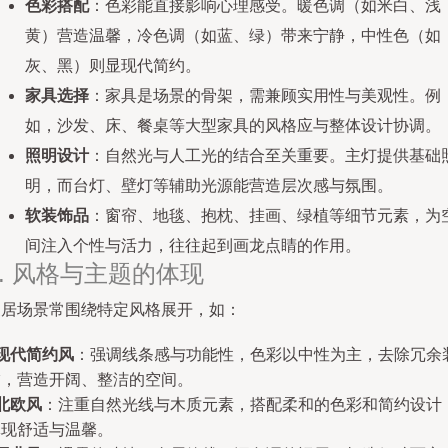
色彩搭配
：色彩能直接影响心理感受。暖色调（如米白、浅
黄）营造温馨，冷色调（如蓝、绿）带来宁静，中性色（如
灰、黑）则显现代简约。
家具选择
：家具是场景的骨架，需兼顾实用性与美观性。例
如，沙发、床、餐桌等大型家具的风格应与整体设计协调。
照明设计
：自然光与人工光的结合至关重要。主灯提供基础
明，而台灯、壁灯等辅助光源能营造层次感与氛围。
软装饰品
：窗帘、地毯、抱枕、挂画、绿植等细节元素，为
间注入个性与活力，往往起到画龙点睛的作用。
2. 风格与主题的体现
家居场景常围绕特定风格展开，如：
现代简约风
：强调线条感与功能性，色彩以中性为主，去除冗余
饰，营造开阔、整洁的空间。
北欧风
：注重自然光线与木质元素，搭配柔和的色彩和简约设计
体现舒适与温馨。